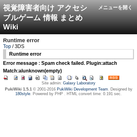
視覚障害者向け アクセシ
メニューを開く
ブルゲーム 情報 まとめ
Wiki
Runtime error
Top
/ 3DS
Runtime error
Error message : Spam check failed. Plugin:attach
Match:alunknown(empty)
Site admin:
Galaxy Laboratory
PukiWiki 1.5.1
© 2001-2016
PukiWiki Development Team
. Designed by
180style
. Powered by PHP . HTML convert time: 0.191 sec.