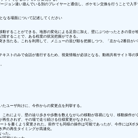
ージョン違い遊んでいる別のプレイヤーと通信し、ポケモン交換を行うことで入手で
となる場面について記述してください

移動することができる。地形の変化による足音に加え、壁にぶつかったときの音が移
記憶することで、ある程度の状況把握ができる。

突き当たる。これを利用して、メニューの並び順を把握しつつ、「左から2番目がバ
テキストのみで会話が進行するため、視覚情報が必須となる。動画共有サイト等の実
。

いたユーザ向けに、今作からの変更点を列挙する。

。これにより、壁の辿り歩きや歩数を数えながらの移動が容易になり、移動操作がぐ
が再生されず、その場で走り続ける仕様変更がなされた。

ポートを書くよう変更された。前作でも同様の操作は可能であったが、今作にはXボ
き声の再生タイミングが高速化。

った。
