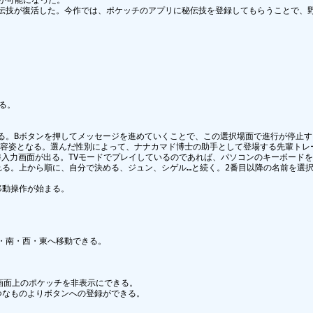
が可能になった。

伝技が復活した。今作では、ポケッチのアプリに秘伝技を登録してもらうことで、
。

る。Bボタンを押してメッセージを進めていくことで、この選択場面で進行が停止する
子の容姿となる。選んだ性別によって、ナナカマド博士の助手として登場する先輩トレ
標準入力画面が出る。TVモードでプレイしているのであれば、パソコンのキーボードを
れる。上から順に、自分で決める、ジュン、シゲル…と続く。2番目以降の名前を選択
動操作が始まる。

・南・西・東へ移動できる。

画面上のポケッチを非表示にできる。

なものよりボタンへの登録ができる。
