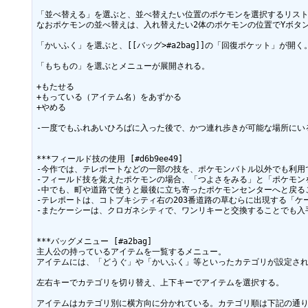
「並べ替える」を選ぶと、並べ替えたい位置のポケモンを選択するリスト
なおポケモンの並べ替えは、入れ替えたい2体のポケモンの位置でYボタン
「かいふく」を選ぶと、[[バッグ>#a2bag]]の「回復ポケット」が
「もちもの」を選ぶとメニューが展開される。

+もたせる

+もっている（アイテム名）をあずかる

+やめる

-一度でもふれあいひろばに入った後で、かつ連れ歩きが可能な場所にい
***フィールド技の使用 [#d6b9ee49]

-今作では、テレポートなどの一部の技を、ポケモンバトル以外でも利用で
-フィールド技を覚えたポケモンの場合、「つよさをみる」と「ポケモン
-中でも、町や道路で使うと最後に立ち寄ったポケモンセンターへと戻る
-テレポートは、コトブキシティ右の203番道路の草むらに出現する「ケ
-またケーシーは、クロガネシティで、ワンリキーと交換することでも入手
***バッグメニュー [#a2bag]

主人公の持っているアイテムを一覧するメニュー。

アイテムには、「どうぐ」や「かいふく」等といったカテゴリが設定され
左右キーでカテゴリを切り替え、上下キーでアイテムを選択する。

アイテムはカテゴリ別に横方向に分かれている。カテゴリ順は下記の通り