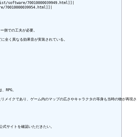
ware/70010000039949.html]]|

10000039954.html]]|

ー側での工夫が必要。

に全く異なる効果音が実装されている。

RPG。

たリメイクであり、ゲーム内のマップの広さやキャラクタの等身も当時の物が再現さ
情報は公式サイトを確認いただきたい。
