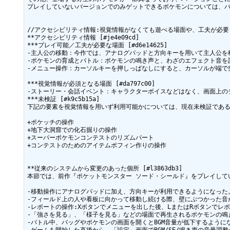
プレイしていないバージョンでのみゲットできるポケモンについては、バ
//アクセシビリティ情報:視覚情報がなくても遊べる場面や、工夫が必要
**アクセシビリティ情報 [#je4e09cd]

***プレイ可能／工夫が必要な場面 [#d6e14625]

-主人公の移動：今作では、アナログパッドと方向キーを用いて主人公を
-ポケモンの育成とバトル：ポケモンの鳴き声と、わざのエフェクト音を
-メニュー操作：カーソルキーを押しっぱなしにすると、カーソルが端で
***視覚情報が必須となる場面 [#da797c00]

-ストーリー・会話イベント：キャラクターボイスなどはなく、画面上の
***未検証 [#k9c5b15a]

下記の要素を視覚情報を用いず利用可能かについては、現在未検証である
+ポケッチの操作

+地下大洞窟での化石掘りの操作

+スーパーポケモンコンテストのリズムパート

+コンテストのためのアイテムポフィン作りの操作

**従来のシステムから変更のあった個所 [#l3863db3]

本節では、前作『ポケットモンスター ソード・シールド』をプレイして
-移動操作にアナログパッドに加え、方向キーが利用できるようになった
-フィールド上の人や看板に向かって移動し続ける際、壁にぶつかった音
-レポートの操作:Xボタンでメニューを出した後、LまたはRボタンでレ
-「強さを見る」、「様子を見る」などの場面で再生されるポケモンの鳴
-バトル中、バッグやポケモンの画面を開くとBGM音量が低下するようにな