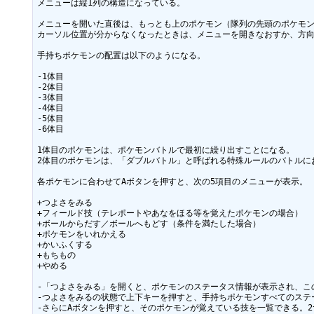
メニューは縦1列の構造になっている。

メニューを開いた直後は、もっとも上のポケモン（隊列の先頭のポケモン
カーソル位置が分からなくなったときは、メニューを開きなおすか、方向
手持ちポケモンの配置は以下のようになる。

-1体目

-2体目

-3体目

-4体目

-5体目

-6体目

1体目のポケモンは、ポケモンバトルで最初に繰り出すことになる。

2体目のポケモンは、「ダブルバトル」と呼ばれる特殊ルールのバトルに
各ポケモンに合わせてAボタンを押すと、次の5項目のメニューが表示。

+つよさをみる

+フィールド技（テレポートやあなをほる等を覚えたポケモンの場合）

+ボールからだす／ボールへもどす（条件を満たした場合）

+ポケモンをいれかえる

+かいふくする

+もちもの

+やめる

-「つよさをみる」を開くと、ポケモンのステータス情報が表示され、こ
-つよさをみるの状態で上下キーを押すと、手持ちポケモンすべてのステ
-さらにAボタンを押すと、そのポケモンが覚えている技を一覧できる。2