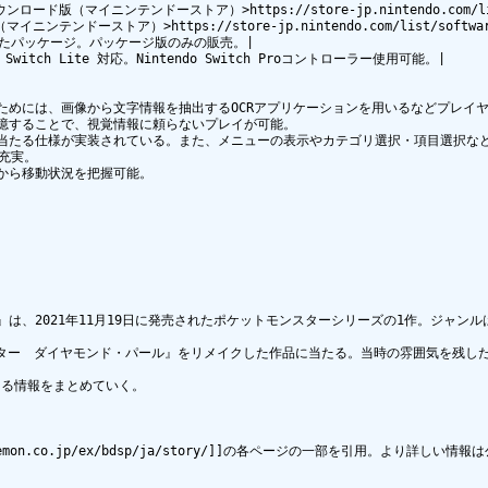
イニンテンドーストア）>https://store-jp.nintendo.com/list/soft
ストア）>https://store-jp.nintendo.com/list/software/700
なったパッケージ。パッケージ版のみの販売。|

tch Lite 対応。Nintendo Switch Proコントローラー使用可能。|

めには、画像から文字情報を抽出するOCRアプリケーションを用いるなどプレイヤ
憶することで、視覚情報に頼らないプレイが可能。

当たる仕様が実装されている。また、メニューの表示やカテゴリ選択・項目選択など
実。

から移動状況を把握可能。

、2021年11月19日に発売されたポケットモンスターシリーズの1作。ジャンルは、
ンスター　ダイヤモンド・パール』をリメイクした作品に当たる。当時の雰囲気を残し
る情報をまとめていく。

mon.co.jp/ex/bdsp/ja/story/]]の各ページの一部を引用。より詳しい