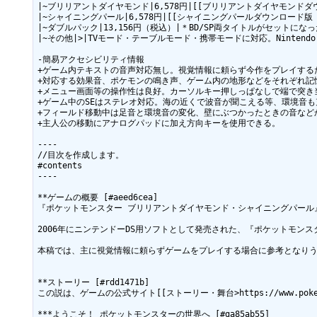
|~ブリリアントダイヤモンド|6,578円|[[ブリリアントダイヤモンドダウンロード版（マ
|~シャイニングパール|6,578円|[[シャイニングパールダウンロード版（マイニンテンドー
|~ダブルパック|13,156円（税込）|＊BD/SP両タイトルがセットに
|~その他|>|TVモード・テーブルモード・携帯モードに対応。Nintendo Swi
-簡易アクセシビリティ情報

+ゲーム内テキストの音声対応無し。視覚情報に頼らず今作をプレイするた
+対応する効果音、ポケモンの鳴き声、ゲーム内の地形などをそれぞれ記
+メニュー画面等の操作性は良好。カーソルキー押しっぱなしで端で突き
+ゲーム中のSEはステレオ対応。海の近くで波音が聞こえる等、環境音も充
+フィールド移動中は足音と環境音の変化、壁にぶつかったときの音など
+主人公の移動にアナログパッドに加え方向キーを使用できる。

----

//目次を作成します。

#contents

----

**ゲームの概要 [#aeed6cea]

『ポケットモンスター ブリリアントダイヤモンド・シャイニングパール』は
2006年にニンテンドーDS用ソフトとして発売された、『ポケットモ
本稿では、主に視覚情報に頼らずゲームをプレイする場合に参考となりう
**ストーリー [#rdd1471b]

この説は、ゲームの公式サイト[[ストーリー・舞台>https://www.poke
***ようこそ！ ポケットモンスターの世界へ [#ga85ab55]
