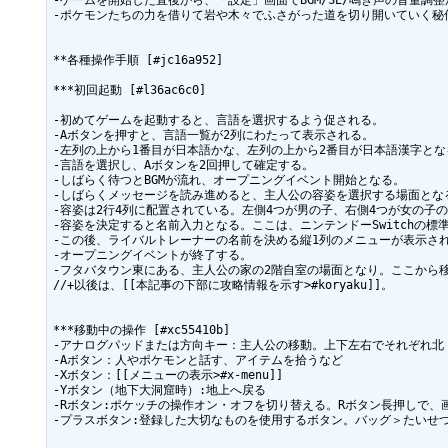
-ゲームを開始した直後から、「設定」画面でBGM/SE/鳴き声の音量調整
-ポケモンたちの力を借りて岩や木々でふさがった道を切り開いていく秘
**各種操作手順 [#jc16a952]

***初回起動 [#l36ac6c0]

-初めてゲームを起動すると、言語を選択するよう促される。

-Aボタンを押すと、言語一覧が2列にわたって表示される。

-左列の上から1番目が日本語かな、左列の上から2番目が日本語漢字となる
-言語を選択し、Aボタンを2回押して確定する。

-しばらく待つとBGMが流れ、オープニングイベント開始となる。

-しばらくメッセージを読み進めると、主人公の容姿を選択する場面とな
-容姿は2行4列に配置されている。左側4つが男の子、右側4つが女の
-容姿を決定すると名前入力となる。ここは、ニンテンドーSwitchの
-この後、ライバルトレーナーの名前を決める縦1列のメニューが表示さ
-オープニングイベントが終了する。

-フタバタウン東にある、主人公の家の2階自室の場面となり。ここから移
//+以後は、[[本記事の下部に攻略情報を示す>#koryaku]]。

***移動中の操作 [#xc55410b]

-アナログパッドまたは方向キー：主人公の移動。上下左右でそれぞれ北
-Aボタン：人やポケモンと話す、アイテムを拾うなど

-Xボタン：[[メニューの表示>#x-menu]]

-Yボタン（地下大洞窟時）:地上へ戻る

-Rボタン:ポケッチの操作オン・オフを切り替える。Rボタン長押しで、
-プラスボタン:登録した大切なものを使用するボタン。バッグ＞たいせつ