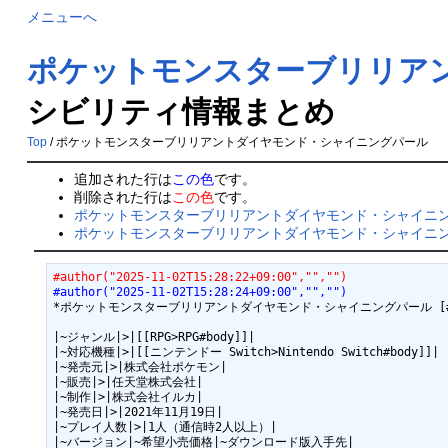
メニューへ
ポケットモンスターブリリア
シビリティ情報まとめ
Top
/ ポケットモンスターブリリアントダイヤモンド・シャイニングパール
追加された行は
この色
です。
削除された行は
この色
です。
ポケットモンスターブリリアントダイヤモンド・シャイニ
ポケットモンスターブリリアントダイヤモンド・シャイニン
#author("2025-11-02T15:28:22+09:00","","")
#author("2025-11-02T15:28:24+09:00","","")
*ポケットモンスターブリリアントダイヤモンド・シャイニングパール [#z94
|~ジャンル|>|[[RPG>RPG#body]]|

|~対応機種|>|[[ニンテンドー Switch>Nintendo Switch#body]]|

|~発売元|>|株式会社ポケモン|

|~販売|>|任天堂株式会社|

|~制作|>|株式会社イルカ|

|~発売日|>|2021年11月19日|

|~プレイ人数|>|1人（通信時2人以上）|

|~バージョン|~希望小売価格|~ダウンロード版入手先|
