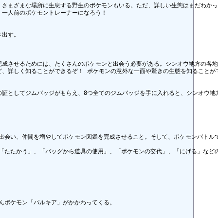
さまざまな場所に生息する野生のポケモンもいる。ただ、詳しい生態はまだわかっ
一人前のポケモントレーナーになろう！

出す。

成させるためには、たくさんのポケモンと出会う必要がある。シンオウ地方の各地
、詳しく知ることができるぞ！ ポケモンの意外な一面や驚きの生態を知ることがで
証としてジムバッジがもらえ、8つ全てのジムバッジを手に入れると、シンオウ地
出会い、仲間を増やしてポケモン図鑑を完成させること。そして、ポケモンバトルで
「たたかう」、「バッグから道具の使用」、「ポケモンの交代」、「にげる」などの
ポケモン「パルキア」がかかわってくる。
