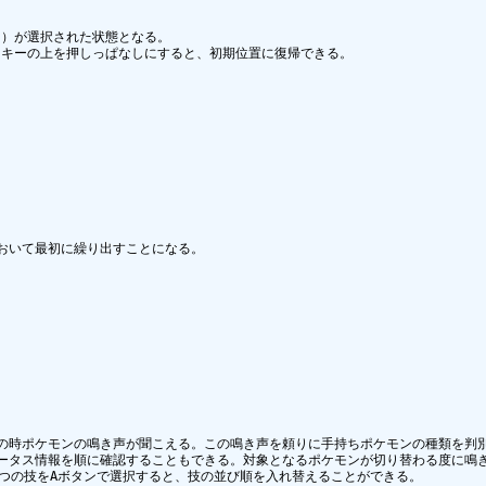
）が選択された状態となる。

キーの上を押しっぱなしにすると、初期位置に復帰できる。

おいて最初に繰り出すことになる。

の時ポケモンの鳴き声が聞こえる。この鳴き声を頼りに手持ちポケモンの種類を判別
ータス情報を順に確認することもできる。対象となるポケモンが切り替わる度に鳴き
つの技をAボタンで選択すると、技の並び順を入れ替えることができる。
