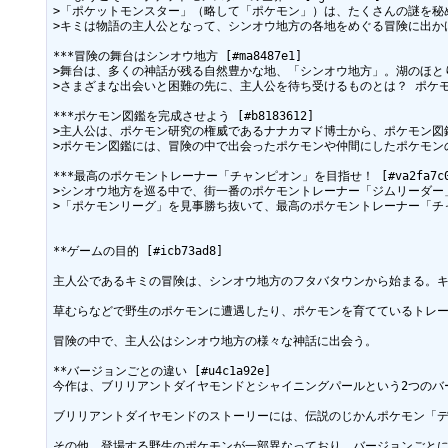
>「ポケットモンスター」（略して「ポケモン」）は、たくさんの謎を秘
>キミは物語の主人公となって、シンオウ地方の各地をめぐる冒険に出か
***冒険の舞台はシンオウ地方 [#ma8487e1]

>舞台は、多くの神話が残る自然豊かな地、「シンオウ地方」。湖のほと
>さまざまな出会いと困難の先に、主人公を待ち受けるものとは？ ポケ
***ポケモン図鑑を完成させよう [#b8183612]

>主人公は、ポケモン研究の権威であるナナカマド博士から、ポケモン図
>ポケモン図鑑には、冒険の中で出会ったポケモンや仲間にしたポケモン
***最高のポケモントレーナー「チャンピオン」を目指せ！ [#va2fa7c0]
>シンオウ地方を巡る中で、街一番のポケモントレーナー「ジムリーダー
>「ポケモンリーグ」を見事勝ち抜いて、最高のポケモントレーナー「チ
**ゲームの目的 [#icb73ad8]

主人公であるキミの冒険は、シンオウ地方のフタバタウンから始まる。キ
草むらなどで野生のポケモンに遭遇したり、ポケモンを育てているトレー
冒険の中で、主人公はシンオウ地方の様々な神話に出会う。

**バージョンごとの違い [#u4c1a92e]

今作は、ブリリアントダイヤモンドとシャイニングパールという2つのバ
ブリリアントダイヤモンドのストーリーには、伝説のじかんポケモン「デ
その他、登場する野生のポケモンが一部異なっており、バージョンごとに