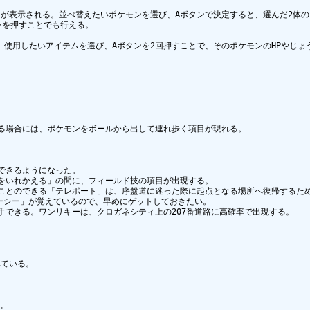
が表示される。並べ替えたいポケモンを選び、Aボタンで決定すると、選んだ2体の
を押すことでも行える。

開く。使用したいアイテムを選び、Aボタンを2回押すことで、そのポケモンのHPやじ
る場合には、ポケモンをボールから出して連れ歩く項目が現れる。

きるようになった。

をいれかえる」の間に、フィールド技の項目が出現する。

ことのできる「テレポート」は、序盤道に迷った際に起点となる場所へ復帰するため
ーシー」が覚えているので、早めにゲットしておきたい。

できる。ワンリキーは、クロガネシティ上の207番道路に高確率で出現する。

ている。

。
