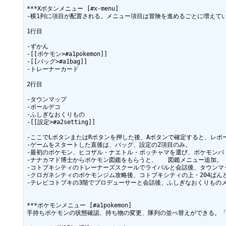
***Xボタンメニュー [#x-menu]

-横1列に項目が配置される。メニュー項目は冒険を進めるごとに増えてい
1行目

-ずかん

-[[ポケモン>#a1pokemon]]

-[[バッグ>#a1bag]]

-トレーナーカード

2行目

-タウンマップ

-ボールデコ

-ふしぎなおくりもの

-[[設定>#a2setting]]

-ここでLボタンまたはRボタンを押した後、Aボタンで確定すると、レポ
-ゲームをスタートした直後は、バッグ、設定の2項目のみ。

-最初のポケモン、ヒコザル・ナエトル・ポッチャマを選び、ポケモンバ
-ナナカマド博士からポケモン図鑑をもらうと、	図鑑メニュー追加。

-コトブキシティのトレーナーズスクールでライバルと会話後、タウンマッ
-クロガネシティのポケモンジム攻略後、コトブキシティの上・204ばん
-テレビコトブキの3階でプロデューサーと会話後、ふしぎなおくりものメ
***ポケモンメニュー [#a1pokemon]

手持ちポケモンの状態確認、持ち物の変更、隊列の並べ替えができる。「