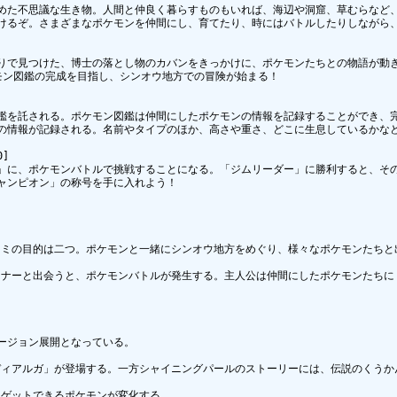
めた不思議な生き物。人間と仲良く暮らすものもいれば、海辺や洞窟、草むらなど、
けるぞ。さまざまなポケモンを仲間にし、育てたり、時にはバトルしたりしながら、
りで見つけた、博士の落とし物のカバンをきっかけに、ポケモンたちとの物語が動き
モン図鑑の完成を目指し、シンオウ地方での冒険が始まる！

鑑を託される。ポケモン図鑑は仲間にしたポケモンの情報を記録することができ、完
の情報が記録される。名前やタイプのほか、高さや重さ、どこに生息しているかなど


」に、ポケモンバトルで挑戦することになる。「ジムリーダー」に勝利すると、その
ャンピオン」の称号を手に入れよう！

ミの目的は二つ。ポケモンと一緒にシンオウ地方をめぐり、様々なポケモンたちと
ナーと出会うと、ポケモンバトルが発生する。主人公は仲間にしたポケモンたちに
ージョン展開となっている。

ィアルガ」が登場する。一方シャイニングパールのストーリーには、伝説のくうかん
ゲットできるポケモンが変化する。
