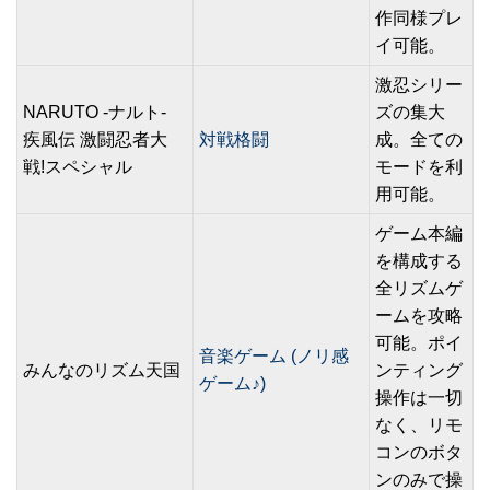
作同様プレ
イ可能。
激忍シリー
NARUTO -ナルト-
ズの集大
疾風伝 激闘忍者大
対戦格闘
成。全ての
戦!スペシャル
モードを利
用可能。
ゲーム本編
を構成する
全リズムゲ
ームを攻略
可能。ポイ
音楽ゲーム (ノリ感
みんなのリズム天国
ンティング
ゲーム♪)
操作は一切
なく、リモ
コンのボタ
ンのみで操