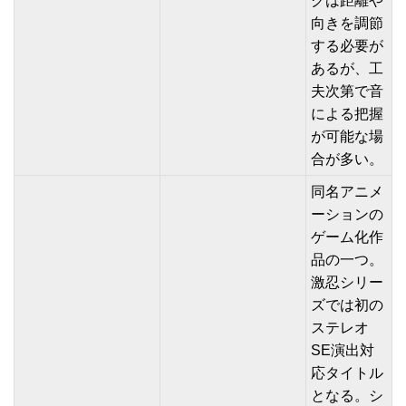
グは距離や
向きを調節
する必要が
あるが、工
夫次第で音
による把握
が可能な場
合が多い。
同名アニメ
ーションの
ゲーム化作
品の一つ。
激忍シリー
ズでは初の
ステレオ
SE演出対
応タイトル
となる。シ