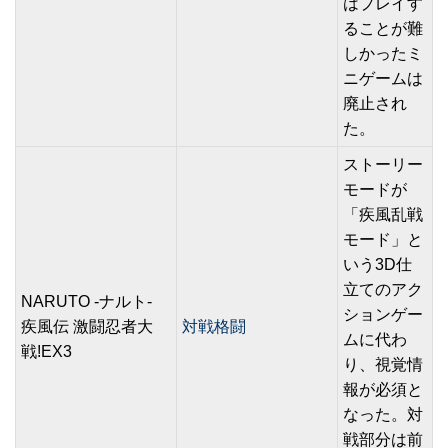
はプレイす
ることが難
しかったミ
ニゲームは
廃止され
た。
ストーリー
モードが
「疾風乱戦
モード」と
いう3D仕
立てのアク
NARUTO -ナルト-
ションゲー
疾風伝 激闘忍者大
対戦格闘
ムに代わ
戦!EX3
り、視覚情
報が必須と
なった。対
戦部分は前