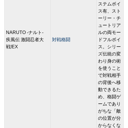
ステムボイ
ス有、スト
ーリー・チ
ュートリア
NARUTO -ナルト-
ルの両モー
疾風伝 激闘忍者大
対戦格闘
ドフルボイ
戦!EX
ス。シリー
ズ伝統の変
わり身の術
を使うこと
で対戦相手
の背後へ移
動できるた
め、格闘ゲ
ームであり
がちな「敵
の位置が分
からなくな