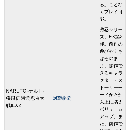
る」ことな
くプレイ可
能。
激忍シリー
ズ、EX第2
弾。前作の
遊びやすさ
はそのま
ま、操作で
きるキャラ
クター・ス
トーリーモ
NARUTO -ナルト-
ードが2倍
疾風伝 激闘忍者大
対戦格闘
以上に増え
戦!EX2
ボリューム
アップ。ま
た、前作で