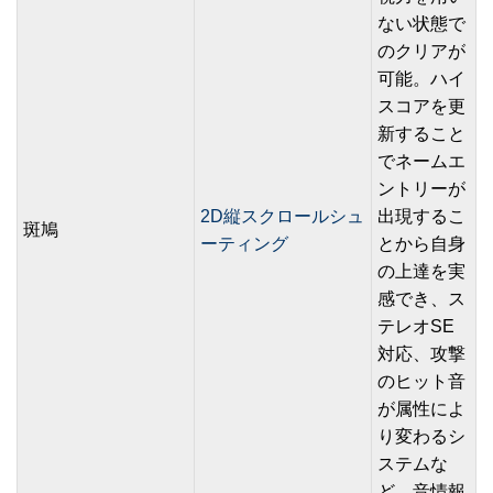
ない状態で
のクリアが
可能。ハイ
スコアを更
新すること
でネームエ
ントリーが
2D縦スクロールシュ
出現するこ
斑鳩
ーティング
とから自身
の上達を実
感でき、ス
テレオSE
対応、攻撃
のヒット音
が属性によ
り変わるシ
ステムな
ど、音情報