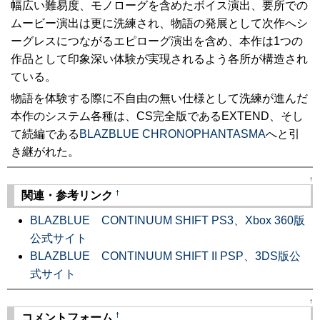
幅広い難易度、モノローグを含めたボイス演出、要所での
ムービー演出は更に洗練され、物語の発展として次作へシ
ーグレスにつながるエピローグ演出を含め、本作は1つの
作品として印象深い体験が実現されるよう各所が構造され
ている。
物語を体験する際に不自由の無い仕様として洗練が進んだ
本作のシステム各種は、CS完全版であるEXTEND、そし
て続編である
BLAZBLUE CHRONOPHANTASMA
へと引
き継がれた。
↑
†
関連・参考リンク
BLAZBLUE CONTINUUM SHIFT PS3、Xbox 360版
公式サイト
BLAZBLUE CONTINUUM SHIFT II PSP、3DS版公
式サイト
↑
†
コメントフォーム