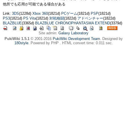
他所でも応用が可能である場合がある
Link:
3DS
(1228d)
Xbox 360
(1821d)
PCゲーム
(1821d)
PSP
(1821d)
PS3
(1821d)
PS Vita
(1821d)
対戦格闘
(1822d)
アドベンチャー
(1822d)
BLAZBLUE
(3365d)
BLAZBLUE CHRONOPHANTASMA EXTEND
(3379d)
Site admin:
Galaxy Laboratory
PukiWiki 1.5.1
© 2001-2016
PukiWiki Development Team
. Designed by
180style
. Powered by PHP . HTML convert time: 0.011 sec.