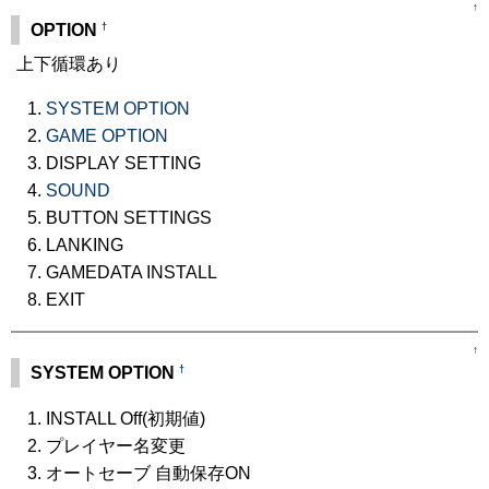
↑
†
OPTION
上下循環あり
SYSTEM OPTION
GAME OPTION
DISPLAY SETTING
SOUND
BUTTON SETTINGS
LANKING
GAMEDATA INSTALL
EXIT
↑
†
SYSTEM OPTION
INSTALL Off(初期値)
プレイヤー名変更
オートセーブ 自動保存ON