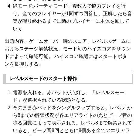
緑モード:パーティモード。複数人で協力プレイを行
う。全てのプレイヤーが1問ずつ回答し、正解したら音
楽が鳴り終わるまでに隣のプレイヤーに本体を回して
いく。
出題内容、ゲームオーバー時のスコア、レベルスゲームに
おけるステージ解禁状況、モード毎のハイスコアをサウン
ドによって確認可能。 ハイスコア確認にはスタートボタ
ンを長押しする。
↑
†
レベルスモードのスタート操作
電源を入れる。赤パッドが点灯し、「レベルスモー
ド」が選択されている状態となる。
そのまま赤パッドをシングルタップすると、レベル1か
ら8までの解禁状況が各エリアライトの光とビープ音の
鳴る回数によって表示される。レベル8まで解禁されて
いると、ビープ音8回とともに8個ある全てのエリアラ