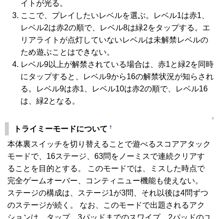
イトが光る。
ここで、プレイしたいレベルを選ぶ。レベル1は赤1、
レベル2は赤2の順で、レベル8は緑2をタップする。エ
リアライトが点灯していないレベルは未解禁レベルの
ため遊ぶことはできない。
レベル9以上が解禁されている場合は、赤1と緑2を同時
にタップすると、レベル9から16の解禁状況が知らされ
る。レベル9は赤1、レベル10は赤2の順で、レベル16
は、緑2となる。
↑
†
トライミーモードについて
本体裏スイッチを切り替えることで遊べるスコアアタック
モードで、16ステージ、63問をノーミスで連続クリアす
ることを目的とする。 このモードでは、ミスした時点で
完全ゲームオーバー、コンティニュー機能も使えない。
ステージの構成は、ステージ1が3問、それ以後は4問ずつ
のステージが続く。 なお、このモードで出題されるアク
ションは、タップ、3パッドまでのスワイプ、2パッドのユ