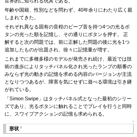
世界的に知られる玩具である。
年齢や国籍、性別などを問わず、40年余りにわたり広く親
しまれてきた。
それぞれ異なる固有の音程のビープ音を持つ4つの光るボ
タンの光った順を記憶し、その通りにボタンを押す。 正
解すると次の問題では、前に正解した問題の後に光を1つ
追加したものが出題され、徐々に記憶量が増す。
これまでに多種多様のモデルが発売され続け、最近では技
術の進歩によりタッチパネル化され光ったランプの順番の
みならず光の動きの記憶を求める内容のバージョンが主流
となりつつあるが、障害を気にせずに遊べる環境は引き継
がれている。
「Simon Swipe」はタッチパネル式となった最初のシリー
ズであり、光るボタンに触れることでプレイを行うと同時
に、スワイプアクションの記憶も求められる。
↑
†
形状